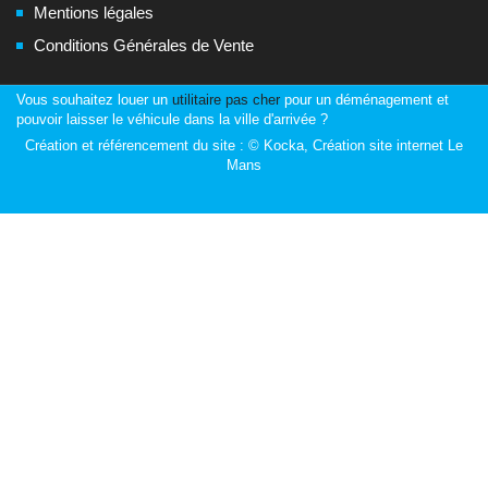
Mentions légales
Conditions Générales de Vente
Vous souhaitez louer un
utilitaire pas cher
pour un déménagement et
pouvoir laisser le véhicule dans la ville d'arrivée ?
Création et référencement du site :
© Kocka, Création site internet Le
Mans